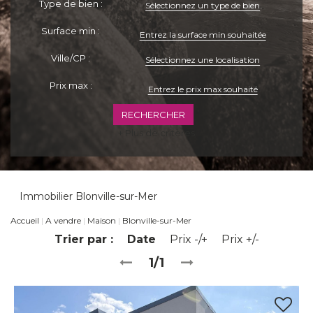
Type de bien :
Sélectionnez un type de bien
Surface min :
Ville/CP :
Sélectionnez une localisation
Prix max :
+ Plus de critères
Immobilier Blonville-sur-Mer
Accueil
A vendre
Maison
Blonville-sur-Mer
Trier par :
Date
Prix -/+
Prix +/-
1/1