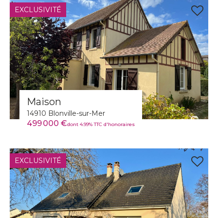
EXCLUSIVITÉ
Maison
14910 Blonville-sur-Mer
499 000 €
dont 4.99% TTC d'honoraires
EXCLUSIVITÉ