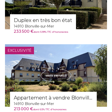
Duplex en très bon état
14910 Blonville-sur-Mer
233 500 €
dont 5.99% TTC d'honoraires
EXCLUSIVITÉ
Appartement à vendre Blonville-sur-Mer
14910 Blonville-sur-Mer
213 000 €
dont 6.5% TTC d'honoraires