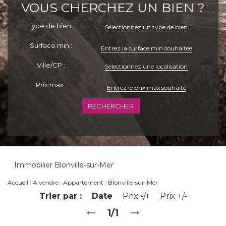
VOUS CHERCHEZ UN BIEN ?
Type de bien :
Sélectionnez un type de bien
Surface min :
Ville/CP :
Sélectionnez une localisation
Prix max :
+ Plus de critères
Immobilier Blonville-sur-Mer
Accueil
A vendre
Appartement
Blonville-sur-Mer
Trier par :
Date
Prix -/+
Prix +/-
1/1